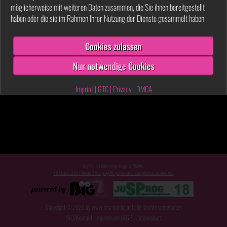
möglicherweise mit weiteren Daten zusammen, die Sie ihnen bereitgestellt
haben oder die sie im Rahmen Ihrer Nutzung der Dienste gesammelt haben.
Cookies zulassen
Nur notwendige Cookies
Imprint
|
GTC
|
Privacy
|
DMCA
Big7® ist eine eingetragene Marke.
18 U.S.C. 2257 Record-Keeping Requirements Compliance Statement
Copyright © 2026 by www.sina-bonita.net alle Rechte vorbehalten
FAQ/Kontakt
Impressum
AGB
Datenschutz
|
|
|